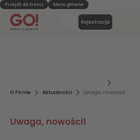
Przejdź do treści
Menu główne
GO! Express & Logistics - do strony głównej
Menu
Rejestracja
Logowanie
O Firmie
Aktualności
Uwaga, nowości!
Uwaga, nowości!