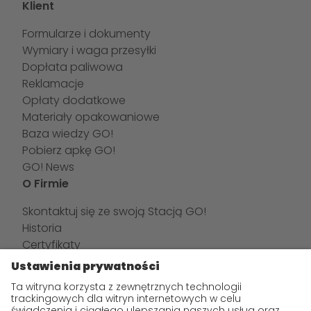
Klient
Formularze i dokumenty
Wymiary i waga przesyłki
Dopłata paliwowa
Reklamacje
Opłaty dodatkowe
Materiały opakowaniowe
Baza wiedzy GO!
Pobierz apkę GO!
GO! News
O Firmie
Skontaktuj się ze swoją Stacją GO!
Historia
Certyfikaty
GO! w liczbach
GO! Zespół
GO! Kariera