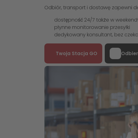
Odbiór, transport i dostawę zapewni de
dostępność 24/7 także w weekendy 
płynne monitorowanie przesyłki
dedykowany konsultant, bez czekani
Twoja Stacja GO
Odbier