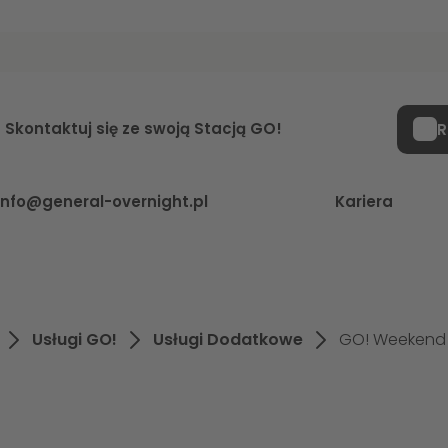
wnej
Skontaktuj się ze swoją Stacją GO!
R
info@general-overnight.pl
Kariera
Usługi GO!
Usługi Dodatkowe
GO! Weekend