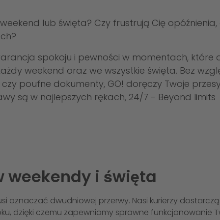
 w weekend lub święta? Czy frustrują Cię opóźnieni
ach?
arancja spokoju i pewności w momentach, które 
każdy weekend oraz we wszystkie święta. Bez wzglę
 czy poufne dokumenty, GO! doręczy Twoje przesył
awy są w najlepszych rękach, 24/7 - Beyond limits
 weekendy i święta
i oznaczać dwudniowej przerwy. Nasi kurierzy dostarczą i
 roku, dzięki czemu zapewniamy sprawne funkcjonowanie Tw