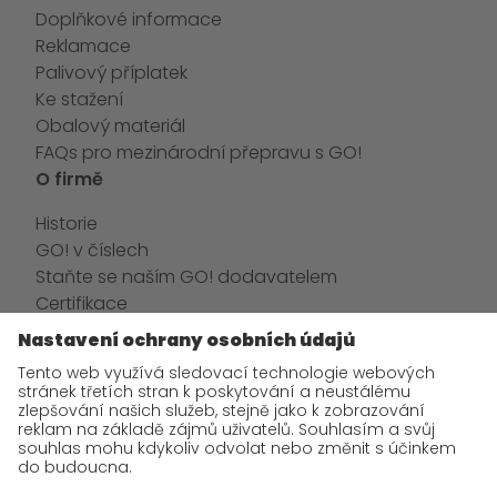
Doplňkové informace
Reklamace
Palivový příplatek
Ke stažení
Obalový materiál
FAQs pro mezinárodní přepravu s GO!
O firmě
Historie
GO! v číslech
Staňte se naším GO! dodavatelem
Certifikace
Aktuality
GO! Tým
GO! Kariéra
Kontaktní a bankovní údaje
GDPR
Řešení sporů
Podmínky užití webu