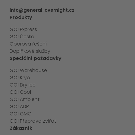
info@general-overnight.cz
Produkty
GO! Express
GO! Česko
Oborová řešení
Doplňkové služby
Speciální požadavky
GO! Warehouse
GO! Kryo
GO! Dry ice
GO! Cool
GO! Ambient
GO! ADR
GO! GMO
GO! Přeprava zvířat
Zákazník