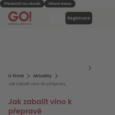
Přeskočit na obsah
Hlavní menu
GO! Express & Logistics - na úvodní stránku
Nabídk
Registrace
Přihlášení
O firmě
Aktuality
Jak zabalit víno do přepravy
Jak zabalit víno k
přepravě