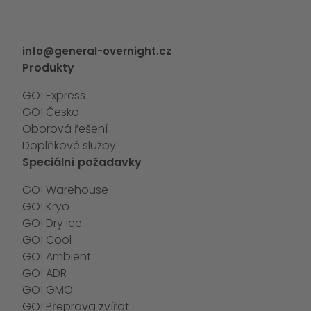
info@general-overnight.cz
Produkty
GO! Express
GO! Česko
Oborová řešení
Doplňkové služby
Speciální požadavky
GO! Warehouse
GO! Kryo
GO! Dry ice
GO! Cool
GO! Ambient
GO! ADR
GO! GMO
GO! Přeprava zvířat