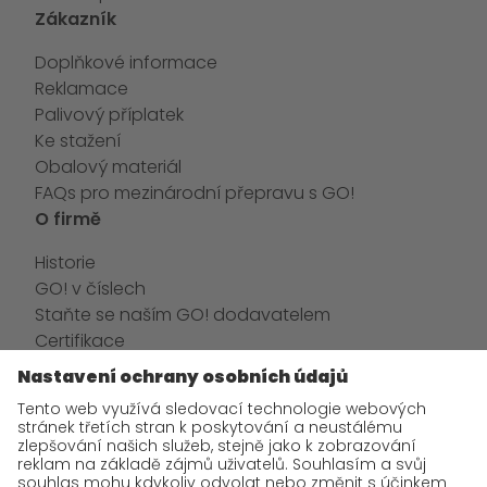
Zákazník
Doplňkové informace
Reklamace
Palivový příplatek
Ke stažení
Obalový materiál
FAQs pro mezinárodní přepravu s GO!
O firmě
Historie
GO! v číslech
Staňte se naším GO! dodavatelem
Certifikace
Aktuality
GO! Tým
GO! Kariéra
Kontaktní a bankovní údaje