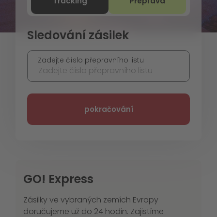
Zobrazit formulář pro:
Zobrazit formulář pro:
Tracking
Přeprava
Sledování zásilek
Expresní přeprava
a logistická řešení
Zadejte číslo přepravního listu
Zajišťujeme expresní import a export zásilek. Rychlos
pokračování
GO! Express
Zásilky ve vybraných zemích Evropy
doručujeme už do 24 hodin. Zajistíme