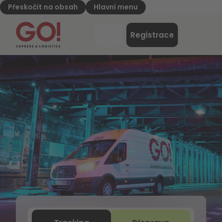
Přeskočit na obsah
Hlavní menu
GO! Express & Logistics - na úvodní stránku
Nabídk
Registrace
Přihlášení
Vyberte jednu z následujících možností: