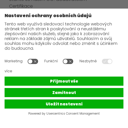
Certifikace
Aktuality
GO! Tým
GO! Kariéra
Kontaktní a bankovní údaje
GDPR
Řešení sporů
Podmínky užití webu
VOP
Poštovní obchodní podmínky
GO!
Express & Logistics je mezinárodní expresní přepravce
zásilek se čtyřicetiletou tradicí, který obsluhuje všechny země
světa. Rychle a spolehlivě přepravíme vše - od důležitého
dokumentu až po těžký balík. Flexibilita, individuální přístup k
zákazníkovi a vysoká úroveň komunikace jsou hlavními atributy
spolupráce s námi. Jsme opravdoví specialisté na západní a
střední Evropu a zajistíme Vám exportní i importní přepravu
zásilek v nadstandardním servisu.
© 2025
GO!
Express & Logistics s.r.o.