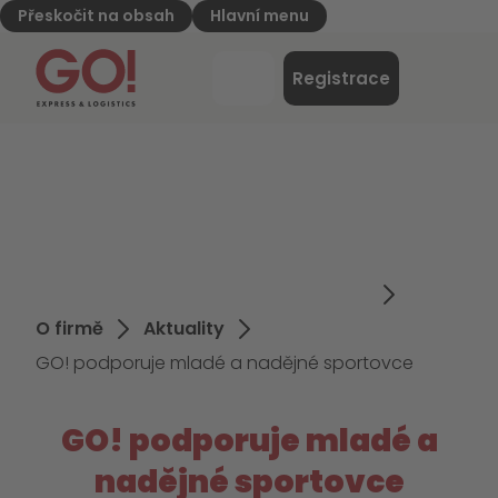
Přeskočit na obsah
Hlavní menu
GO! Express & Logistics - na úvodní stránku
Nabídk
Registrace
Přihlášení
O firmě
Aktuality
GO! podporuje mladé a nadějné sportovce
GO! podporuje mladé a
nadějné sportovce