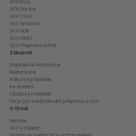
GO! Kryo
GO! Dry ice
GO! Cool
GO! Ambient
GO! ADR
GO! GMO
GO! Přeprava zvířat
Zákazník
Doplňkové informace
Reklamace
Palivový příplatek
Ke stažení
Obalový materiál
FAQs pro mezinárodní přepravu s GO!
O firmě
Historie
GO! v číslech
Staňte se naším GO! dodavatelem