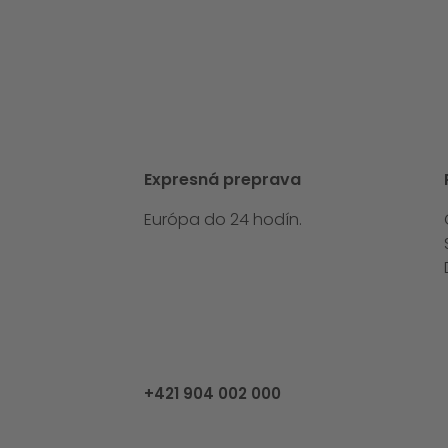
Expresná preprava
Európa do 24 hodín.
Zavolajte nám na
+421 904 002 000