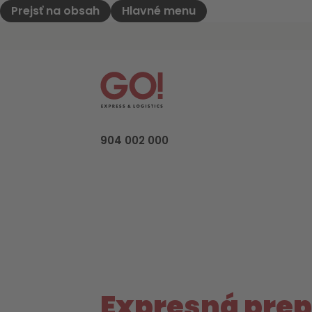
Prejsť na obsah
Hlavné menu
GO! Express & Logistics - na úvodnú st
904 002 000
Expresná pre