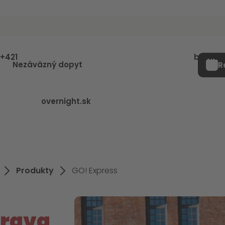
ránku
+421
bratisl
Nezáväzný dopyt
R
overnight.sk
Produkty
GO! Express
prava