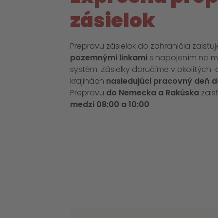
zásielok
Prepravu zásielok do zahraničia zaisť
pozemnými linkami
s napojením na m
systém. Zásielky doručíme v okolitýc
krajinách
nasledujúci pracovný deň d
Prepravu
do Nemecka a Rakúska
zais
medzi 08:00 a 10:00
.