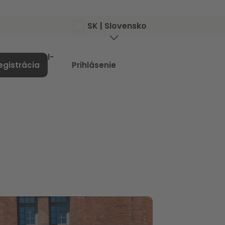
SK | Slovensko
ava@general-
Ponuka
egistrácia
Prihlásenie