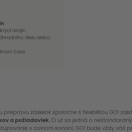
din
ných krajín
áhradního dielu alebo
ožnom čase
repravu zásielok spoločne s flexibilitou GO! zaist
kov a požiadaviek.
Či už sa jedná o neštandardn
stupovanie v colnom konaní, GO! bude vždy váš p