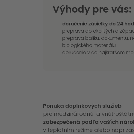
Výhody pre vás:
doručenie zásielky do 24 ho
preprava do okolitých a západ
preprava balíku, dokumentu, n
biologického materiálu
doručenie v čo najkratšom m
Ponuka doplnkových služieb
pre medzinárodnú a vnútroštátnu p
zabezpečená podľa vaších náro
v teplotním režime alebo napr.za