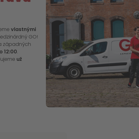
ujeme
vlastnými
edzinárdný GO!
h a západných
o 12:00
.
ťujeme
už