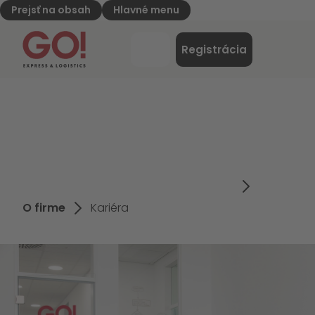
Prejsť na obsah
Hlavné menu
GO! Express & Logistics - na úvodnú stránku
Ponuk
Registrácia
Prihlásenie
O firme
Kariéra