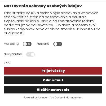
História
Certifikácia
Náš Tým
Kariéra
Aktuality
Vaše dotazy
Fakturačné údaje
Ochrana dát - GDPR
Podmienky používania webu
VOP
GO!
Express & Logistics je medzinárodný expresný prepravca
zásielok a kuriérska služba s viac ako tridsaťročnou tradíciou.
Doručujeme do 220 krajín sveta. Rýchlo a spoľahlivo
prepravíme všetko - od dôležitého dokumentu až po ťažký balík.
Hlavnými atribútmi spolupráce s nami je flexibilita, individuálny
prístup k zákazníkovi a vysoká úroveň komunikácie. Sme
ozajstní špecialisti v strednej a západnej Európe. Zabezpečíme
Vám exportnú aj importnú prepravu kusových zásielok za
výhodné ceny.
©
GO!
EXPRESS & LOGISTICS