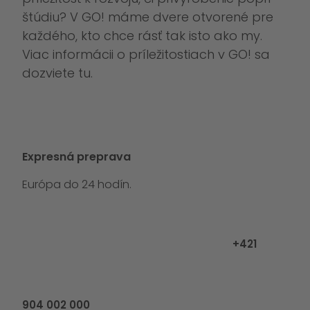
štúdiu? V GO! máme dvere otvorené pre
každého, kto chce rásť tak isto ako my.
Viac informácii o príležitostiach v GO! sa
dozviete
tu
.
Expresná preprava
Európa do 24 hodín.
Zavolajte ná
+421
904 002 000