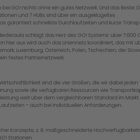
 bei GO! nichts ohne ein gutes Netzwerk. Und das Beste: 
ationen und 7 HUBs sind über ein ausgeklügeltes
as garantiert schnellste Durchlaufzeiten und kurze Trans
iederaula schlägt das Herz des GO! Systems: über 7.600 Q
 hier aus wird auch das Liniennetz koordiniert, das mit üb
mark, Luxemburg, Österreich, Polen, Tschechien, der Slow
in festes Partnernetzwerk.
nd Wirtschaftlichkeit sind die vier Größen, die wir dabei jed
rplanung sowie die verfügbaren Ressourcen wie Transportk
kleistung weit über dem vergleichbaren Standard im Markt. 
 Laufzeiten – auch bei individuellen Anforderungen.
cher Konzepte, z. B. maßgeschneiderte Hochverfügbarkei
GO! Stationen