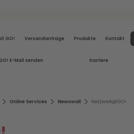
it GO!
Versandanfrage
Produkte
Kontakt
GO! E-Mail senden
Karriere
Online Services
Newswall
Netzwerk@GO!
!