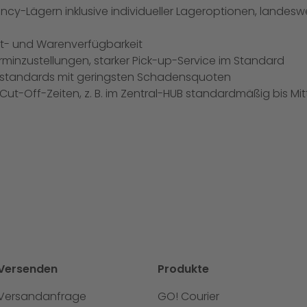
y-Lägern inklusive individueller Lageroptionen, landeswe
kt- und Warenverfügbarkeit
rminzustellungen, starker Pick-up-Service im Standard
tsstandards mit geringsten Schadensquoten
ut-Off-Zeiten, z. B. im Zentral-HUB standardmäßig bis Mi
Versenden
Produkte
Versandanfrage
GO! Courier