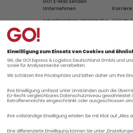
GO! E-Mail senden
Unternehmen
Karriere
zukunftssichere Arbeitskultur
GO! als 
bei GO!
Arbeitsb
Daten & Fakten
Offene S
Historie
Initiati
CSR
Qualität
Zertifizierungen
Referenzen
Auszeichnungen
Presse