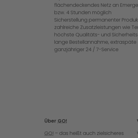
flächendeckendes Netz an Emergenc
bzw. 4 Stunden möglich
Sicherstellung permanenter Produ
zahlreiche Zusatzleistungen wie Te
höchste Qualitäts- und Sicherhei
lange Bestellannahme, extraspäte C
ganzjähriger 24 / 7-Service
Über
GO!
GO!
– das heißt auch zielsicheres