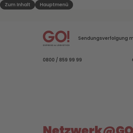
Zum Inhalt
Hauptmenü
GO! Express & Logistics - Zur Starteite
Sendungsverfolgung m
0800 / 859 99 99
Netzwerk@GO