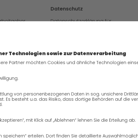
Datenschutz
Arbeitgeber
Datenschutzerklärung für
ereiche
Website
tellen
Datenschutzerklärung für
vbewerbung bei GO!
GeschäftspartnerInnen
Datenschutzerklärung für
SendungsempfängerInnen
Datenschutzerklärung
BewerberInnen
Datenschutzerklärung
Webportal
Datenschutzerklärung Social
Media
Datenschutzerklärung GO!
App