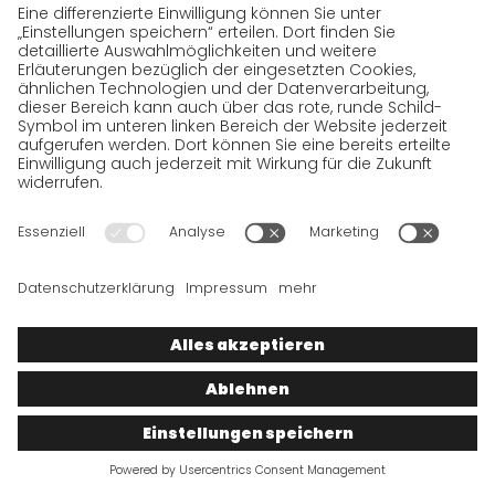
Über
GO!
GO!
– das heißt auch zielsicheres Engagement.
Für unsere Kunden und unser Unternehmen.
Wir werden uns umgehend um Ihr Anliegen
kümmern.
Rufen Sie uns
0800 /
859 99 99
GO! E-Mail