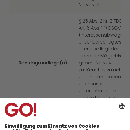
Newswall
§ 25 Abs. 2 Nr. 2 TDDDG
Art. 6 Abs. 1 f) DSGVO
(Interessenabwägung)
unser berechtigtes
Interesse liegt darin,
Ihnen die Möglichkeit z
Rechtsgrundlage(n)
geben, News von uns
zur Kenntnis zu nehme
und Informationen
über unser
Unternehmen und
unsere Produkte zu
geben
Empfänger
IT-Dienstleister