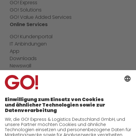
GO! Express
GO! Solutions
GO! Value Added Services
Online Services
GO! Kundenportal
IT Anbindungen
App
Downloads
Newswall
Kontakt
GO! Versandmaterial
Unternehmen
zukunftssichere Arbeitskultur bei GO!
Daten & Fakten
Historie
CSR
Qualität