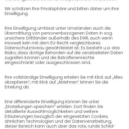
Zertifizierungen
Referenzen
Auszeichnungen
Presse
Karriere
GO! als Arbeitgeber
Arbeitsbereiche
Offene Stellen
Initiativbewerbung bei GO!
Datenschutz
Datenschutzerklärung für Website
Datenschutzerklärung für GeschäftspartnerInnen
Datenschutzerklärung für
SendungsempfängerInnen
Datenschutzerklärung BewerberInnen
Datenschutzerklärung Webportal
Datenschutzerklärung Social Media
Datenschutzerklärung GO! App