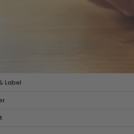
& Label
er
t