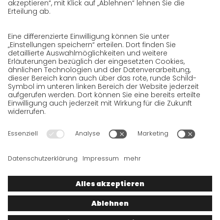
Datenschutzerklärung für GeschäftspartnerInnen
Datenschutzerklärung für
SendungsempfängerInnen
Datenschutzerklärung BewerberInnen
Datenschutzerklärung Webportal
Datenschutzerklärung Social Media
Datenschutzerklärung GO! App
Impressum
BGB
Datenschutz
Rechtshinweise
Cookies
Wir wollen 100 % Service bieten. Die Inhalte unserer Website, die
ausschließlich Ihrer Information dienen, wurden daher mit
größter Sorgfalt erstellt. Bitte haben Sie jedoch Verständnis
dafür, dass dieser Service nur gehalten werden kann, wenn die
zugrunde gelegten Rahmenbedingungen, auf die wir nur
bedingt Einfluss haben, dies zulassen. Wir müssen daher die
gemachten Angaben unter Vorbehalt stellen, sodass wir für die
Richtigkeit, Vollständigkeit, ableitbare Zusicherungen und
Aktualität der Inhalte keine Gewähr übernehmen können.