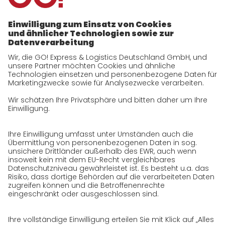
Unternehmen
zukunftssichere Arbeitskultur bei GO!
Daten & Fakten
Historie
CSR
Qualität
Zertifizierungen
Referenzen
Auszeichnungen
Presse
Karriere
GO! als Arbeitgeber
Arbeitsbereiche
Jobs & Karriere
Initiativbewerbung bei GO!
Datenschutz
Datenschutzerklärung für Website