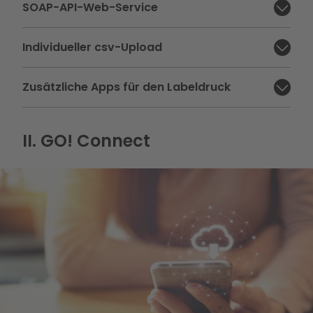
SOAP-API-Web-Service
Abschnitt schließen:
Individueller csv-Upload
Abschnitt schließen:
Zusätzliche Apps für den Labeldruck
Abschnitt schließen:
II. GO! Connect