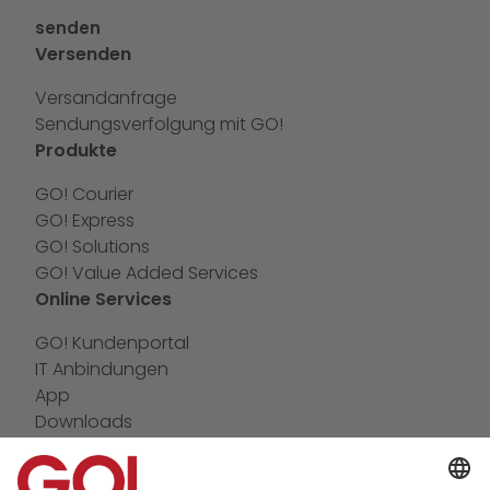
senden
Versenden
Versandanfrage
Sendungsverfolgung mit GO!
Produkte
GO! Courier
GO! Express
GO! Solutions
GO! Value Added Services
Online Services
GO! Kundenportal
IT Anbindungen
App
Downloads
Newswall
Kontakt