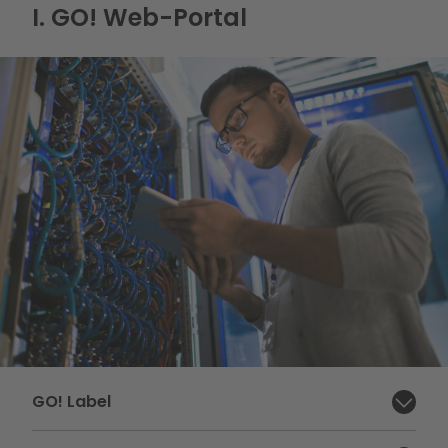
I. GO! Web-Portal
I. GO! Web-Portal
GO! Label
Abschnitt schließen: