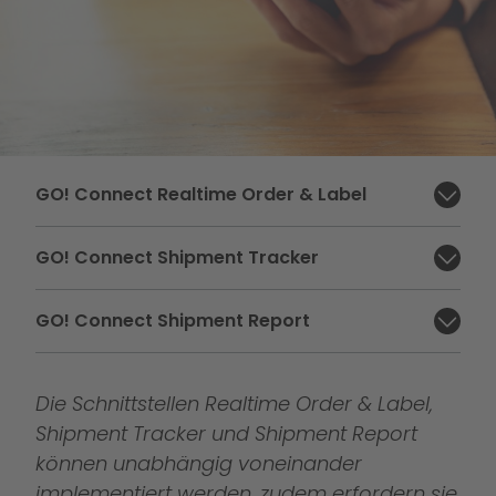
II. GO! Connect
GO! Connect Realtime Order & Label
Abschnitt schließen:
GO! Connect Shipment Tracker
Abschnitt schließen:
GO! Connect Shipment Report
Abschnitt schließen:
Die Schnittstellen Realtime Order & Label,
Shipment Tracker und Shipment Report
können unabhängig voneinander
implementiert werden, zudem erfordern sie