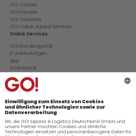
GO! Courier
GO! Express
GO! Solutions
GO! Value Added Services
Online Services
GO! Kundenportal
IT Anbindungen
App
Downloads
Newswall
Kontakt
Unternehmen
zukunftssichere Arbeitskultur bei GO!
Daten & Fakten
Historie
CSR
Qualität