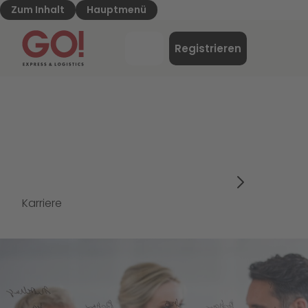
Zum Inhalt
Hauptmenü
GO! Express & Logistics - Zur Starteite
Menü
Registrieren
Login
Karriere