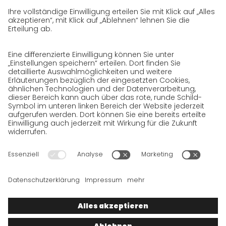
Datenschutzerklärung für Website
Datenschutzerklärung für GeschäftspartnerInnen
Datenschutzerklärung für
SendungsempfängerInnen
Datenschutzerklärung BewerberInnen
Datenschutzerklärung Webportal
Datenschutzerklärung Social Media
Datenschutzerklärung GO! App
Impressum
BGB
Datenschutz
Rechtshinweise
Cookies
Wir wollen 100 % Service bieten. Die Inhalte unserer Website, die
ausschließlich Ihrer Information dienen, wurden daher mit
größter Sorgfalt erstellt. Bitte haben Sie jedoch Verständnis
dafür, dass dieser Service nur gehalten werden kann, wenn die
zugrunde gelegten Rahmenbedingungen, auf die wir nur
bedingt Einfluss haben, dies zulassen. Wir müssen daher die
gemachten Angaben unter Vorbehalt stellen, sodass wir für die