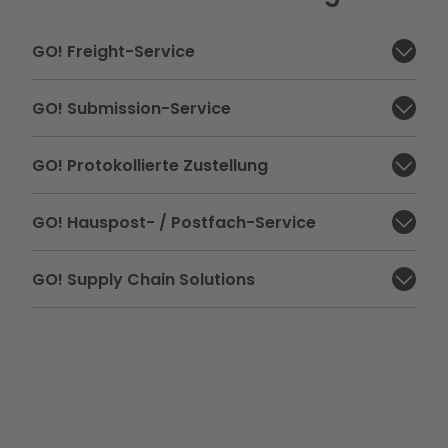
GO! Freight-Service
Abschnitt schließen:
GO! Submission-Service
Abschnitt schließen:
GO! Protokollierte Zustellung
Abschnitt schließen:
GO! Hauspost- / Postfach-Service
Abschnitt schließen:
GO! Supply Chain Solutions
Abschnitt schließen: