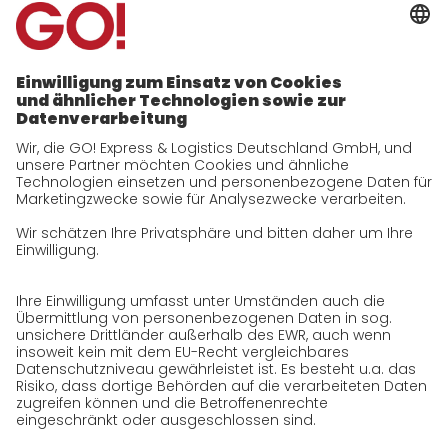
Kontakt
Unternehmen
zukunftssichere Arbeitskultur bei GO!
Daten & Fakten
Historie
CSR
Qualität
Zertifizierungen
Referenzen
Auszeichnungen
Presse
Karriere
GO! als Arbeitgeber
Arbeitsbereiche
Jobs & Karriere
Initiativbewerbung bei GO!
Datenschutz