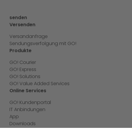
senden
Versenden
Versandanfrage
Sendungsverfolgung mit GO!
Produkte
GO! Courier
GO! Express
GO! Solutions
GO! Value Added Services
Online Services
GO! Kundenportal
IT Anbindungen
App
Downloads
Newswall