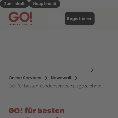
Zum Inhalt
Hauptmenü
GO! Express & Logistics - Zur Starteite
Menü
Registrieren
Login
Online Services
Newswall
GO! für besten Kundenservice ausgezeichnet
GO! für besten