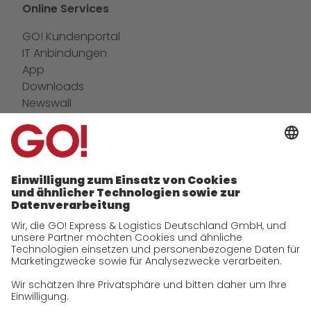
Online Services
GO! Kundenportal
IT Anbindungen
App
Downloads
Newswall
Kontakt
GO! Versandmaterial
Unternehmen
zukunftssichere Arbeitskultur bei GO!
Daten & Fakten
Historie
CSR
Qualität
Zertifizierungen
Referenzen
Auszeichnungen