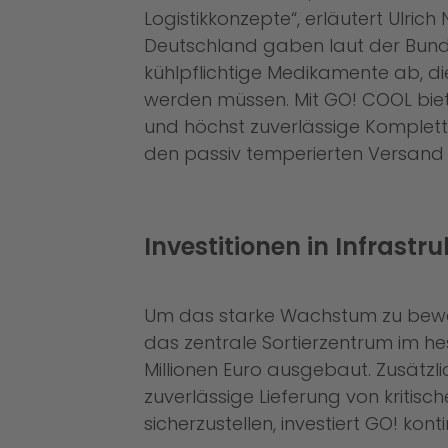
Logistikkonzepte“, erläutert Ulric
Deutschland gaben laut der Bund
kühlpflichtige Medikamente ab, d
werden müssen. Mit GO! COOL bie
und höchst zuverlässige Komplettl
den passiv temperierten Versand i
Investitionen in Infrastr
Um das starke Wachstum zu bewälti
das zentrale Sortierzentrum im hes
Millionen Euro ausgebaut. Zusätzli
zuverlässige Lieferung von kritis
sicherzustellen, investiert GO! kont