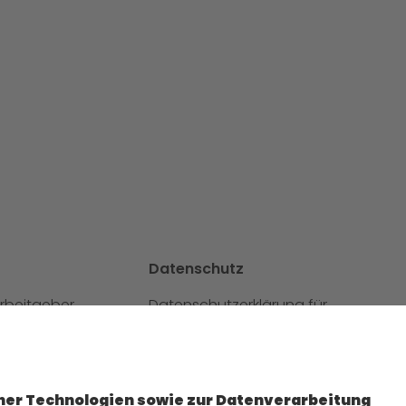
Datenschutz
Arbeitgeber
Datenschutzerklärung für
ereiche
Website
tellen
Datenschutzerklärung für
vbewerbung bei GO!
GeschäftspartnerInnen
Datenschutzerklärung für