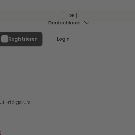
DE |
Deutschland
Menü
Registrieren
Login
uf Erfolgskurs
s