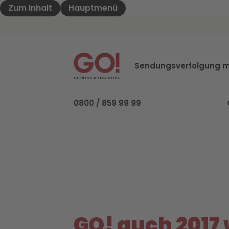
Zum Inhalt
Hauptmenü
GO! Express & Logistics - Zur Starteite
Sendungsverfolgung m
0800 / 859 99 99
GO! auch 2017 