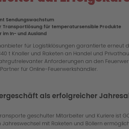
ozent Sendungswachstum
er Transportlösung für temperatursensible Produkte
r im In- und Ausland
manbieter für Logistiklösungen garantierte erneut d
40 t Knaller und Raketen an Handel und Privathaus
 gefahrgutrelevanter Anforderungen an den Feuerw
n Partner für Online-Feuerwerkshändler.
ergeschäft als erfolgreicher Jahres
sporte geschulter Mitarbeiter und Kuriere ist GO! 
Jahreswechsel mit Raketen und Böllern ermögliche