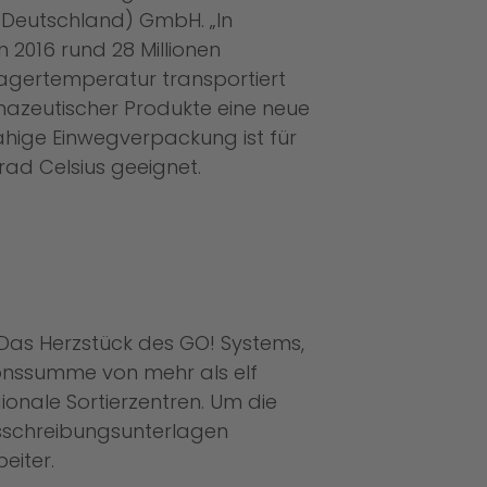
s (Deutschland) GmbH. „In
2016 rund 28 Millionen
Lagertemperatur transportiert
azeutischer Produkte eine neue
ähige Einwegverpackung ist für
rad Celsius geeignet.
 Das Herzstück des GO! Systems,
tionssumme von mehr als elf
ionale Sortierzentren. Um die
usschreibungsunterlagen
eiter.