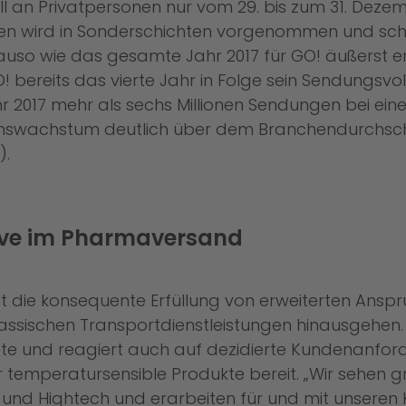
II an Privatpersonen nur vom 29. bis zum 31. Dez
n wird in Sonderschichten vorgenommen und schl
so wie das gesamte Jahr 2017 für GO! äußerst erfo
GO! bereits das vierte Jahr in Folge sein Sendungs
ahr 2017 mehr als sechs Millionen Sendungen bei ei
nswachstum deutlich über dem Branchendurchschnit
).
tive im Pharmaversand
ist die konsequente Erfüllung von erweiterten Ans
 klassischen Transportdienstleistungen hinausgehen
e und reagiert auch auf dezidierte Kundenanford
für temperatursensible Produkte bereit. „Wir sehe
k und Hightech und erarbeiten für und mit unser