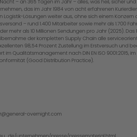
 Nacht – an 365 Tagen im Jahr – alles, was heil, sicher u
rnehmen, das im Jahr 1984 von acht erfahrenen Kurierdie
 an Logistik-Lösungen weiter aus, ohne sich einem Konzer
sversand – rund 1.400 Mitarbeiter sowie mehr als 1.700 Fahr
der mehr als 10 Millionen Sendungen pro Jahr (2025). Das
ernahme der kompletten Supply Chain alle serviceorientie
xzellenten 98,54 Prozent Zustellung im Erstversuch und b
iert im Qualitätsmanagement nach DIN EN ISO 9001:2015,
onformität (Good Distribution Practice).
r@general-overnight.com
eu_de/unternehmen/presse/pressematerial.html