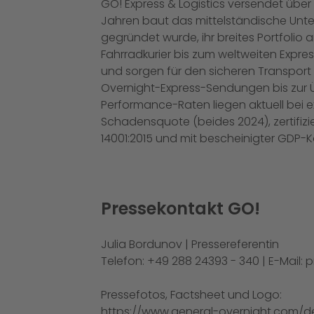
GO! Express & Logistics versendet über
Jahren baut das mittelständische Unte
gegründet wurde, ihr breites Portfolio
Fahrradkurier bis zum weltweiten Expres
und sorgen für den sicheren Transport 
Overnight-Express-Sendungen bis zur Üb
Performance-Raten liegen aktuell bei e
Schadensquote (beides 2024), zertifiz
14001:2015 und mit bescheinigter GDP-K
Pressekontakt GO!
Julia Bordunov | Pressereferentin
Telefon: +49 288 24393 - 340 | E-Mail:
p
Pressefotos, Factsheet und Logo:
https://www.general-overnight.com/d