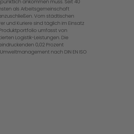
nd pünktlich ankommen muss. Seit 40
nsten als Arbeitsgemeinschaft
n anzuschließen. Vom städtischen
er und Kuriere sind täglich im Einsatz
 Produktportfolio umfasst von
rten Logistik-Leistungen. Die
eeindruckenden 0,02 Prozent
 im Umweltmanagement nach DIN EN ISO