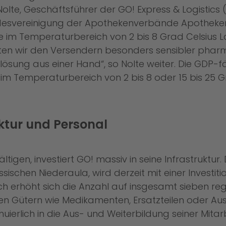
h Nolte, Geschäftsführer der GO! Express & Logistic
esvereinigung der Apothekenverbände Apotheken 
ie im Temperaturbereich von 2 bis 8 Grad Celsius 
ten wir den Versendern besonders sensibler pharm
ösung aus einer Hand“, so Nolte weiter. Die GDP-f
m Temperaturbereich von 2 bis 8 oder 15 bis 25 G
uktur und Personal
gen, investiert GO! massiv in seine Infrastruktur.
sischen Niederaula, wird derzeit mit einer Investi
ch erhöht sich die Anzahl auf insgesamt sieben reg
chen Gütern wie Medikamenten, Ersatzteilen oder A
inuierlich in die Aus- und Weiterbildung seiner Mitarb