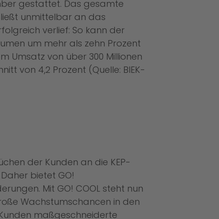
ember gestattet. Das gesamte
ießt unmittelbar an das
lgreich verlief: So kann der
volumen um mehr als zehn Prozent
nem Umsatz von über 300 Millionen
t von 4,2 Prozent (Quelle: BIEK-
prüchen der Kunden an die KEP-
. Daher bietet GO!
erungen. Mit GO! COOL steht nun
n große Wachstumschancen in den
en Kunden maßgeschneiderte