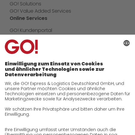
GO! Solutions
GO! Value Added Services
Online Services
GO! Kundenportal
IT Anbindungen
App
Newswall
Kontakt
Unternehmen
zukunftssichere Arbeitskultur bei GO!
Historie
CSR
Qualität
Zertifizierungen
Referenzen
Auszeichnungen
Presse