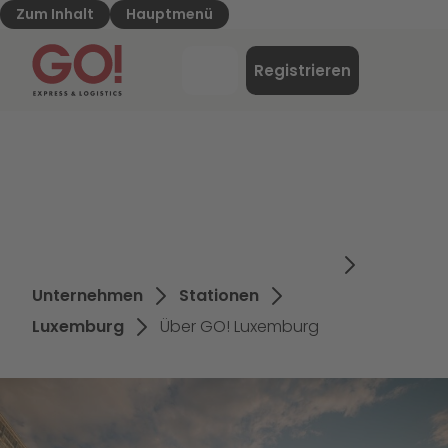
Zum Inhalt
Hauptmenü
GO! Express & Logistics - Zur Starteite
Menü
Registrieren
Login
Unternehmen
Stationen
Luxemburg
Über GO! Luxemburg