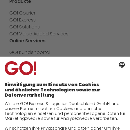
Produkte
GO! Courier
GO! Express
GO! Solutions
GO! Value Added Services
Online Services
GO! Kundenportal
IT Anbindungen
App
Newswall
Kontakt
Unternehmen
zukunftssichere Arbeitskultur bei GO!
Historie
CSR
Qualität
Zertifizierungen