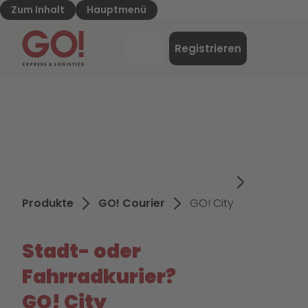
Zum Inhalt
Hauptmenü
GO! Express & Logistics - Zur Starteite
Menü
Registrieren
Login
Produkte
GO! Courier
GO! City
Stadt- oder
Fahrradkurier?
GO! City