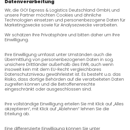
zukunftssichere Arbeitskultur bei GO!
Historie
CSR
Qualität
Zertifizierungen
Referenzen
Auszeichnungen
Presse
Karriere
GO! als Arbeitgeber
Arbeitsbereiche
Initiativbewerbung bei GO!
Datenschutz
Datenschutzerklärung für Website
Datenschutzerklärung für GeschäftspartnerInnen
Datenschutzerklärung für
SendungsempfängerInnen