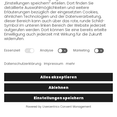
Datenschutzerklärung BewerberInnen
Datenschutzerklärung Webportal
Datenschutzerklärung Social Media
Datenschutzerklärung GO! App
Impressum
AGB
Datenschutz
Rechtshinweise
Cookies
Wir wollen 100 % Service bieten. Die Inhalte unserer Website, die
ausschließlich Ihrer Information dienen, wurden daher mit
größter Sorgfalt erstellt. Bitte haben Sie jedoch Verständnis
dafür, dass dieser Service nur gehalten werden kann, wenn die
zugrunde gelegten Rahmenbedingungen, auf die wir nur
bedingt Einfluss haben, dies zulassen. Wir müssen daher die
gemachten Angaben unter Vorbehalt stellen, sodass wir für die
Richtigkeit, Vollständigkeit, ableitbare Zusicherungen und
Aktualität der Inhalte keine Gewähr übernehmen können.
© 2026
GO!
Express & Logistics Deutschland
GmbH