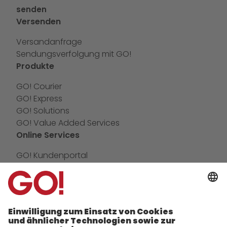
senden
Versenden
Versandanfrage
Sendungsverfolgung mit GO!
Produkte
GO! Courier
GO! Express
GO! Solutions
GO! Value Added Services
Online Services
GO! Kundenportal
IT Anbindungen
App
Newswall
Kontakt
Unternehmen