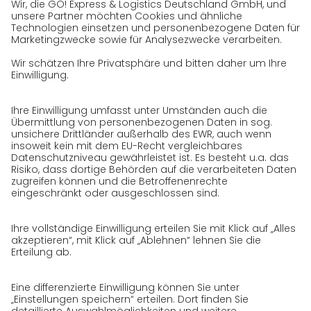
Historie
CSR
Qualität
Zertifizierungen
Referenzen
Auszeichnungen
Presse
Karriere
GO! als Arbeitgeber
Arbeitsbereiche
Initiativbewerbung bei GO!
Datenschutz
Datenschutzerklärung für Website
Datenschutzerklärung für GeschäftspartnerInnen
Datenschutzerklärung für
SendungsempfängerInnen
Datenschutzerklärung BewerberInnen