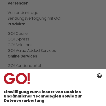
Versenden
Versandanfrage
Sendungsverfolgung mit GO!
Produkte
GO! Courier
GO! Express
GO! Solutions
GO! Value Added Services
Online Services
GO! Kundenportal
IT Anbindungen
App
Newswall
Kontakt
Unternehmen
zukunftssichere Arbeitskultur bei GO!