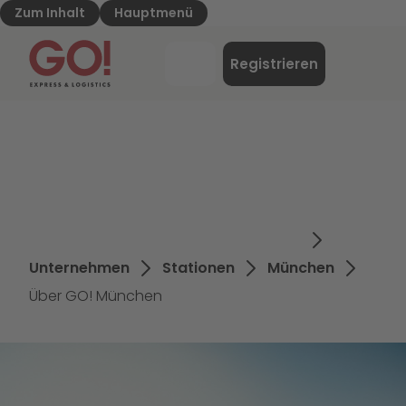
Zum Inhalt
Hauptmenü
GO! Express & Logistics - Zur Starteite
Menü
Registrieren
Login
Unternehmen
Stationen
München
Über GO! München