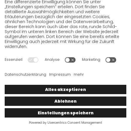
Datenschutzerklärung BewerberInnen
Datenschutzerklärung Webportal
Datenschutzerklärung Social Media
Datenschutzerklärung GO! App
Impressum
AGB
Datenschutz
Rechtshinweise
Cookies
Wir wollen 100 % Service bieten. Die Inhalte unserer Website, die
ausschließlich Ihrer Information dienen, wurden daher mit
größter Sorgfalt erstellt. Bitte haben Sie jedoch Verständnis
dafür, dass dieser Service nur gehalten werden kann, wenn die
zugrunde gelegten Rahmenbedingungen, auf die wir nur
bedingt Einfluss haben, dies zulassen. Wir müssen daher die
gemachten Angaben unter Vorbehalt stellen, sodass wir für die
Richtigkeit, Vollständigkeit, ableitbare Zusicherungen und
Aktualität der Inhalte keine Gewähr übernehmen können.
© 2026
GO!
Express & Logistics Deutschland
GmbH