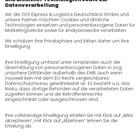
Daten & Fakten
Historie
CSR
Qualität
Zertifizierungen
Referenzen
Auszeichnungen
Presse
Karriere
GO! als Arbeitgeber
Arbeitsbereiche
Offene Stellen
Initiativbewerbung bei GO!
Datenschutz
Datenschutzerklärung für Website
Datenschutzerklärung für GeschäftspartnerInnen
Datenschutzerklärung für
SendungsempfängerInnen