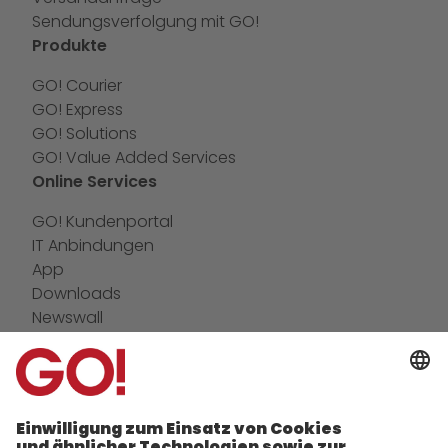
Sendungsverfolgung mit GO!
Produkte
GO! Courier
GO! Express
GO! Solutions
GO! Value Added Services
Online Services
GO! Kundenportal
IT Anbindungen
App
Downloads
Newswall
Kontakt
GO! Versandmaterial
Unternehmen
zukunftssichere Arbeitskultur bei GO!