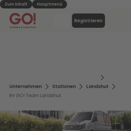
Zum Inhalt
Hauptmenü
GO! Express & Logistics - Zur Starteite
Menü
Registrieren
Login
Unternehmen
Stationen
Landshut
Ihr GO! Team Landshut