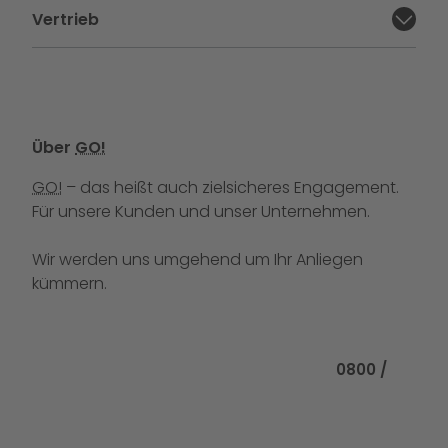
Vertrieb
Abschnitt schließen:
Über
GO!
GO!
– das heißt auch zielsicheres Engagement.
Für unsere Kunden und unser Unternehmen.
Wir werden uns umgehend um Ihr Anliegen
kümmern.
Rufen Sie uns
0800 /