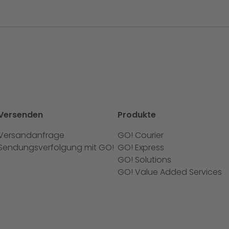
Versenden
Produkte
Versandanfrage
GO! Courier
Sendungsverfolgung mit GO!
GO! Express
GO! Solutions
GO! Value Added Services