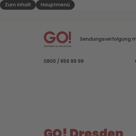
Zum Inhalt
Hauptmenü
GO! Express & Logistics - Zur Starteite
Sendungsverfolgung m
0800 / 859 99 99
GO! Dresden