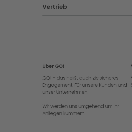
Vertrieb
Abschnitt schließen:
Über
GO!
GO!
– das heißt auch zielsicheres
Engagement. Für unsere Kunden und
unser Unternehmen.
Wir werden uns umgehend um Ihr
Anliegen kümmern.