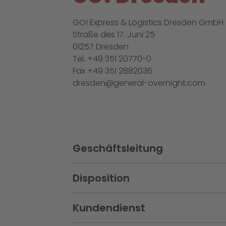
GO! Express & Logistics Dresden GmbH
Straße des 17. Juni 25
01257 Dresden
Tel. +49 351 20770-0
Fax +49 351 2882036
dresden@general-overnight.com
Geschäftsleitung
Abschnitt schließen:
Disposition
Abschnitt schließen:
Kundendienst
Abschnitt schließen: