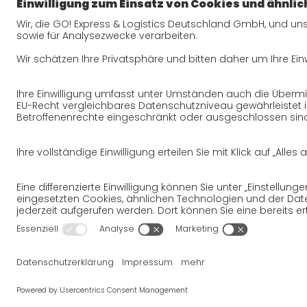
Qualität
Zertifizierungen
Referenzen
Auszeichnungen
Presse
Impressum
AGB
Datenschutz
Rechtshinwe
Wir wollen 100 % Service bieten. Die Inhal
erstellt. Bitte haben Sie jedoch Verstän
Rahmenbedingungen, auf die wir nur bedi
sodass wir für die Richtigkeit, Vollständ
© 2026
GO!
Express & Logistics Deut