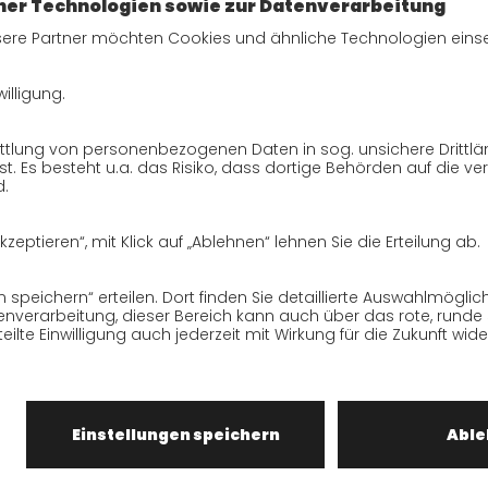
SendungsempfängerInnen
Datenschutzerklärung
BewerberInnen
Datenschutzerklärung
Webportal
Datenschutzerklärung Social
Media
Datenschutzerklärung GO!
App
ise
Cookies
te unserer Website, die ausschließlich Ihrer Information diene
dnis dafür, dass dieser Service nur gehalten werden kann, we
ngt Einfluss haben, dies zulassen. Wir müssen daher die ge
igkeit, ableitbare Zusicherungen und Aktualität der Inhalte k
schland GmbH