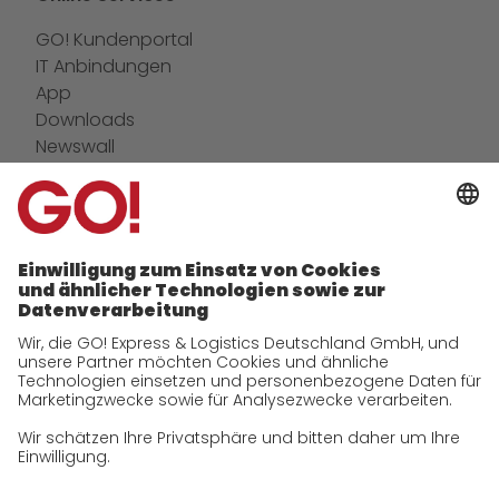
GO! Kundenportal
IT Anbindungen
App
Downloads
Newswall
Kontakt
GO! Versandmaterial
Unternehmen
zukunftssichere Arbeitskultur bei GO!
Daten & Fakten
Historie
CSR
Qualität
Zertifizierungen
Referenzen
Auszeichnungen
Presse