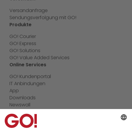
Versandanfrage
Sendungsverfolgung mit GO!
Produkte
GO! Courier
GO! Express
GO! Solutions
GO! Value Added Services
Online Services
GO! Kundenportal
IT Anbindungen
App
Downloads
Newswall
Kontakt
GO! Versandmaterial
Unternehmen