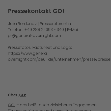
Pressekontakt GO!
Julia Bordunov | Pressereferentin
Telefon: +49 288 24393 - 340 | E-Mail:
pr@general-overnight.com
Pressefotos, Factsheet und Logo:
https://www.general-
overnight.com/deu_de/unternehmen/presse/pressem
Über
GO!
GO!
– das heißt auch zielsicheres Engagement.
Für unsere Kunden und unser Unternehmen.