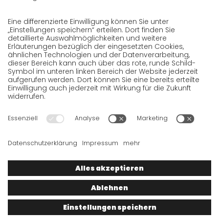
Datenschutzerklärung für
SendungsempfängerInnen
Datenschutzerklärung BewerberInnen
Datenschutzerklärung Webportal
Datenschutzerklärung Social Media
Datenschutzerklärung GO! App
Impressum
AGB
Datenschutz
Rechtshinweise
Cookies
Wir wollen 100 % Service bieten. Die Inhalte unserer Website, die
ausschließlich Ihrer Information dienen, wurden daher mit
größter Sorgfalt erstellt. Bitte haben Sie jedoch Verständnis
dafür, dass dieser Service nur gehalten werden kann, wenn die
zugrunde gelegten Rahmenbedingungen, auf die wir nur
bedingt Einfluss haben, dies zulassen. Wir müssen daher die
gemachten Angaben unter Vorbehalt stellen, sodass wir für die
Richtigkeit, Vollständigkeit, ableitbare Zusicherungen und
Aktualität der Inhalte keine Gewähr übernehmen können.
© 2026
GO!
Express & Logistics Deutschland