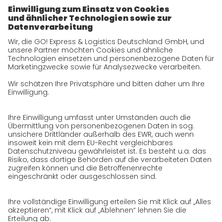
zukunftssichere Arbeitskultur bei GO!
Daten & Fakten
Historie
CSR
Qualität
Zertifizierungen
Referenzen
Auszeichnungen
Presse
Karriere
GO! als Arbeitgeber
Arbeitsbereiche
Offene Stellen
Initiativbewerbung bei GO!
Datenschutz
Datenschutzerklärung für Website
Datenschutzerklärung für GeschäftspartnerInnen