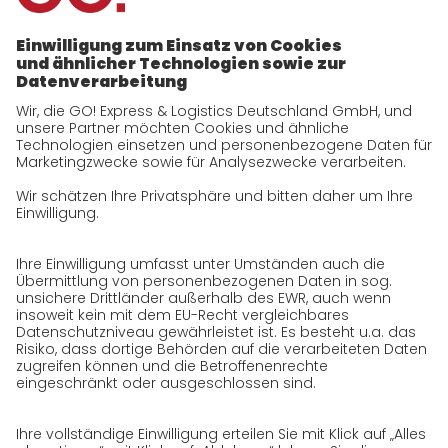
Unternehmen
zukunftssichere Arbeitskultur bei GO!
Daten & Fakten
Historie
CSR
Qualität
Zertifizierungen
Referenzen
Auszeichnungen
Presse
Karriere
GO! als Arbeitgeber
Arbeitsbereiche
Offene Stellen
Initiativbewerbung bei GO!
Datenschutz
Datenschutzerklärung für Website