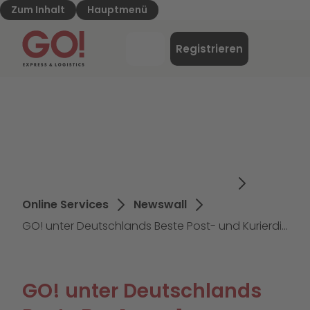
Zum Inhalt
Hauptmenü
GO! Express & Logistics - Zur Starteite
Menü
Registrieren
Login
Online Services
Newswall
GO! unter Deutschlands Beste Post- und Kurierdienste 2023
GO! unter Deutschlands