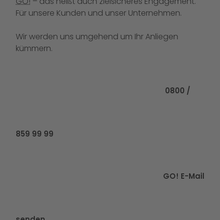
GO!
– das heißt auch zielsicheres Engagement.
Für unsere Kunden und unser Unternehmen.
Wir werden uns umgehend um Ihr Anliegen
kümmern.
Rufen Sie uns
0800 /
859 99 99
GO! E-Mail
senden