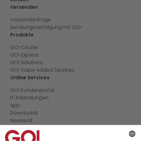
Versenden
Versandanfrage
Sendungsverfolgung mit GO!
Produkte
GO! Courier
GO! Express
GO! Solutions
GO! Value Added Services
Online Services
GO! Kundenportal
IT Anbindungen
App
Downloads
Newswall
Kontakt
GO! Versandmaterial