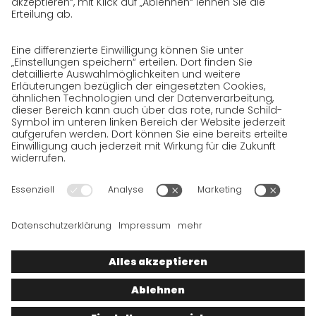
Datenschutzerklärung für GeschäftspartnerInnen
Datenschutzerklärung für
SendungsempfängerInnen
Datenschutzerklärung BewerberInnen
Datenschutzerklärung Webportal
Datenschutzerklärung Social Media
Datenschutzerklärung GO! App
Impressum
AGB
Datenschutz
Rechtshinweise
Cookies
Wir wollen 100 % Service bieten. Die Inhalte unserer Website, die
ausschließlich Ihrer Information dienen, wurden daher mit
größter Sorgfalt erstellt. Bitte haben Sie jedoch Verständnis
dafür, dass dieser Service nur gehalten werden kann, wenn die
zugrunde gelegten Rahmenbedingungen, auf die wir nur
bedingt Einfluss haben, dies zulassen. Wir müssen daher die
gemachten Angaben unter Vorbehalt stellen, sodass wir für die
Richtigkeit, Vollständigkeit, ableitbare Zusicherungen und
Aktualität der Inhalte keine Gewähr übernehmen können.