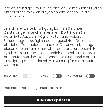
Datenschutzerklärung für Website
Datenschutzerklärung für GeschäftspartnerInnen
Datenschutzerklärung für
SendungsempfängerInnen
Datenschutzerklärung BewerberInnen
Datenschutzerklärung Webportal
Datenschutzerklärung Social Media
Datenschutzerklärung GO! App
Impressum
AGB
Datenschutz
Rechtshinweise
Cookies
Wir wollen 100 % Service bieten. Die Inhalte unserer Website, die
ausschließlich Ihrer Information dienen, wurden daher mit
größter Sorgfalt erstellt. Bitte haben Sie jedoch Verständnis
dafür, dass dieser Service nur gehalten werden kann, wenn die
zugrunde gelegten Rahmenbedingungen, auf die wir nur
bedingt Einfluss haben, dies zulassen. Wir müssen daher die