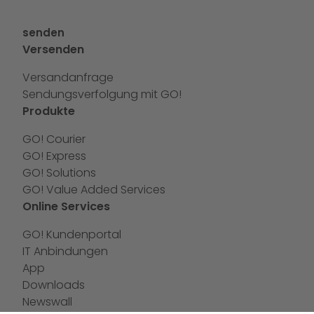
senden
Versenden
Versandanfrage
Sendungsverfolgung mit GO!
Produkte
GO! Courier
GO! Express
GO! Solutions
GO! Value Added Services
Online Services
GO! Kundenportal
IT Anbindungen
App
Downloads
Newswall