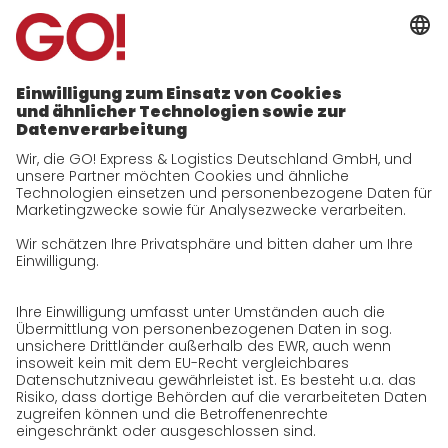
Kontakt
GO! Versandmaterial
Unternehmen
zukunftssichere Arbeitskultur bei GO!
Daten & Fakten
Historie
CSR
Qualität
Zertifizierungen
Referenzen
Auszeichnungen
Presse
Karriere
GO! als Arbeitgeber
Arbeitsbereiche
Offene Stellen
Initiativbewerbung bei GO!
Datenschutz