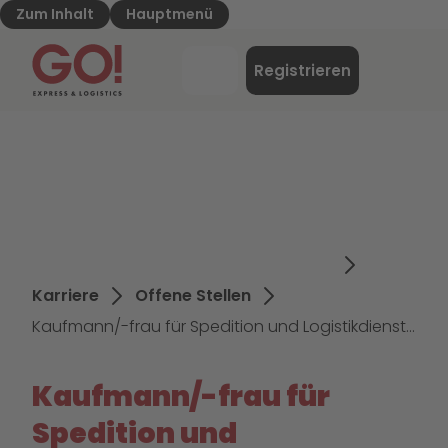
Zum Inhalt
Hauptmenü
GO! Express & Logistics - Zur Starteite
Menü
Registrieren
Login
Karriere
Offene Stellen
Kaufmann/-frau für Spedition und Logistikdienstleistung (m/w/d) Ausbildung 1.9.2026
Kaufmann/-frau für
Spedition und