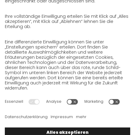
Datenschutz
Datenschutzerklärung für Website
Datenschutzerklärung für GeschäftspartnerInnen
Datenschutzerklärung für
SendungsempfängerInnen
Datenschutzerklärung BewerberInnen
Datenschutzerklärung Webportal
Datenschutzerklärung Social Media
Datenschutzerklärung GO! App
Impressum
AGB
Datenschutz
Rechtshinweise
Cookies
Wir wollen 100 % Service bieten. Die Inhalte unserer Website, die
ausschließlich Ihrer Information dienen, wurden daher mit
größter Sorgfalt erstellt. Bitte haben Sie jedoch Verständnis
dafür, dass dieser Service nur gehalten werden kann, wenn die
zugrunde gelegten Rahmenbedingungen, auf die wir nur