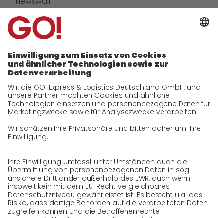
Newswall
Kontakt
GO! Versandmaterial
Unternehmen
zukunftssichere Arbeitskultur bei GO!
Daten & Fakten
Historie
CSR
Qualität
Zertifizierungen
Referenzen
Auszeichnungen
Presse
Karriere
GO! als Arbeitgeber
Arbeitsbereiche
Offene Stellen
Initiativbewerbung bei GO!