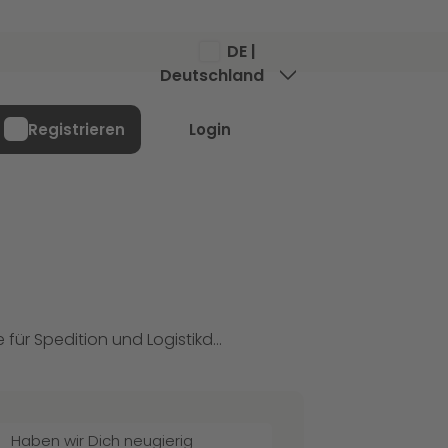
DE |
Deutschland
Menü
Registrieren
Login
Ausbildung Kaufleute für Spedition und Logistikdienstleistung (m/w/d)
Haben wir Dich neugierig