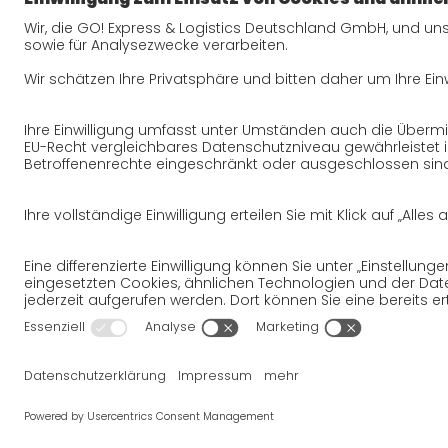
Qualität
Zertifizierungen
Referenzen
Auszeichnungen
Presse
Impressum
AGB
Datenschutz
Rechtshinwe
Wir wollen 100 % Service bieten. Die Inhal
erstellt. Bitte haben Sie jedoch Verstän
Rahmenbedingungen, auf die wir nur bedi
sodass wir für die Richtigkeit, Vollständ
© 2026
GO!
Express & Logistics Deut