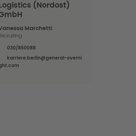
Logistics (Nordost)
GmbH
Vanessa Marchetti
Recruiting
Rufen Sie uns an unter
030/850088
karriere.berlin@general-overni
ght.com