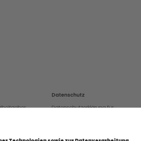
Datenschutz
Arbeitgeber
Datenschutzerklärung für
ereiche
Website
tellen
Datenschutzerklärung für
vbewerbung bei GO!
GeschäftspartnerInnen
Datenschutzerklärung für