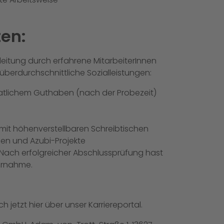
ten:
leitung durch erfahrene MitarbeiterInnen
 überdurchschnittliche Sozialleistungen:
atlichem Guthaben (nach der Probezeit)
mit höhenverstellbaren Schreibtischen
n und Azubi-Projekte
r! Nach erfolgreicher Abschlussprüfung hast
ernahme.
ch jetzt
hier
über unser Karriereportal.