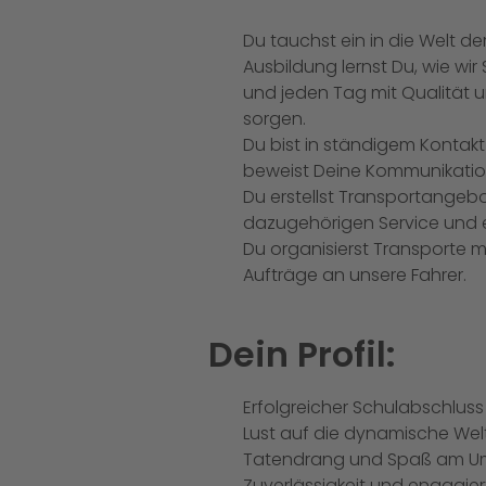
Du tauchst ein in die Welt de
Ausbildung lernst Du, wie wi
und jeden Tag mit Qualität u
sorgen.
Du bist in ständigem Kontak
beweist Deine Kommunikatio
Du erstellst Transportangeb
dazugehörigen Service und e
Du organisierst Transporte mit
Aufträge an unsere Fahrer.
Dein Profil:
Erfolgreicher Schulabschluss
Lust auf die dynamische Welt
Tatendrang und Spaß am U
Zuverlässigkeit und engagier