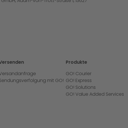
t) GmbH, Adam-von-Trott-Straße 1, 13627
Versenden
Produkte
Versandanfrage
GO! Courier
Sendungsverfolgung mit GO!
GO! Express
GO! Solutions
GO! Value Added Services