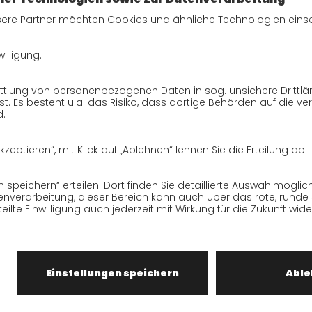
SendungsempfängerInnen
Datenschutzerklärung
BewerberInnen
Datenschutzerklärung
Webportal
Datenschutzerklärung Social
Media
Datenschutzerklärung GO!
App
ise
Cookies
te unserer Website, die ausschließlich Ihrer Information diene
dnis dafür, dass dieser Service nur gehalten werden kann, we
ngt Einfluss haben, dies zulassen. Wir müssen daher die ge
igkeit, ableitbare Zusicherungen und Aktualität der Inhalte k
schland GmbH