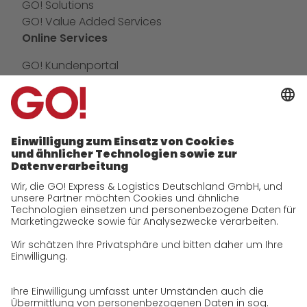
GO! Solutions
GO! Value Added Services
Online Services
GO! Kundenportal
IT Anbindungen
App
Newswall
Kontakt
Unternehmen
zukunftssichere Arbeitskultur bei GO!
Historie
CSR
Qualität
Zertifizierungen
Referenzen
Auszeichnungen
Presse
Karriere