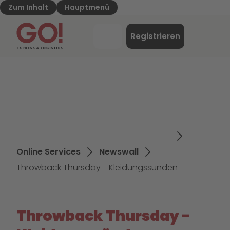
Zum Inhalt
Hauptmenü
GO! Express & Logistics - Zur Starteite
Menü
Registrieren
Login
Online Services
Newswall
Throwback Thursday - Kleidungssünden
Throwback Thursday -