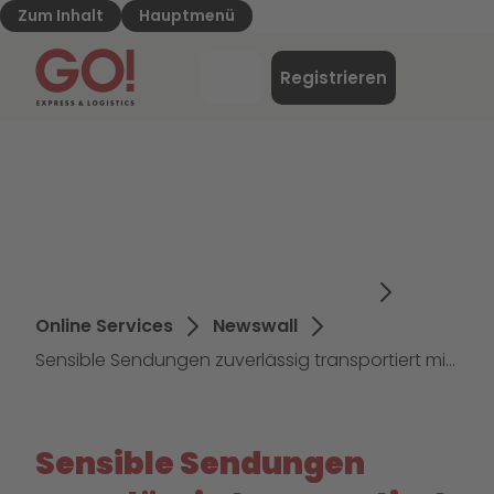
Zum Inhalt
Hauptmenü
GO! Express & Logistics - Zur Starteite
Menü
Registrieren
Login
Online Services
Newswall
Sensible Sendungen zuverlässig transportiert mit GO!
Sensible Sendungen