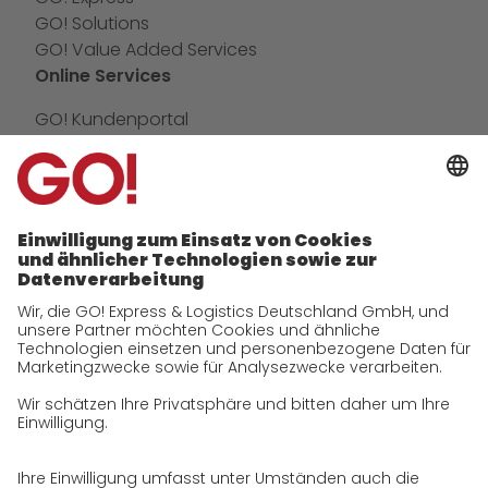
GO! Solutions
GO! Value Added Services
Online Services
GO! Kundenportal
IT Anbindungen
App
Newswall
Kontakt
Unternehmen
zukunftssichere Arbeitskultur bei GO!
Historie
CSR
Qualität
Zertifizierungen
Referenzen
Auszeichnungen
Presse