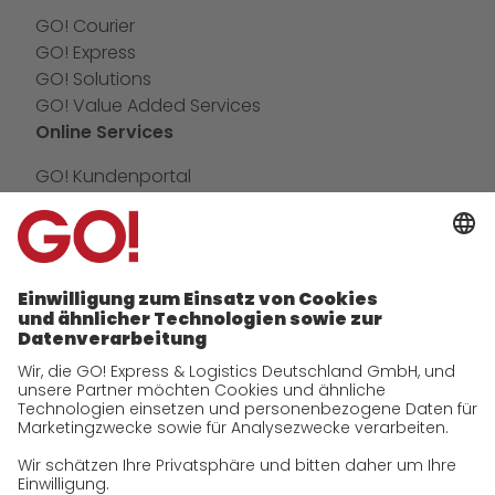
GO! Courier
GO! Express
GO! Solutions
GO! Value Added Services
Online Services
GO! Kundenportal
IT Anbindungen
App
Newswall
Kontakt
Unternehmen
zukunftssichere Arbeitskultur bei GO!
Historie
CSR
Qualität
Zertifizierungen
Referenzen