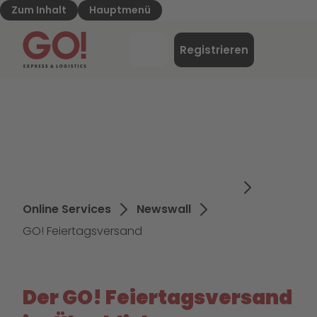
Zum Inhalt
Hauptmenü
GO! Express & Logistics - Zur Starteite
Menü
Registrieren
Login
Online Services
Newswall
GO! Feiertagsversand
Der GO! Feiertagsversand