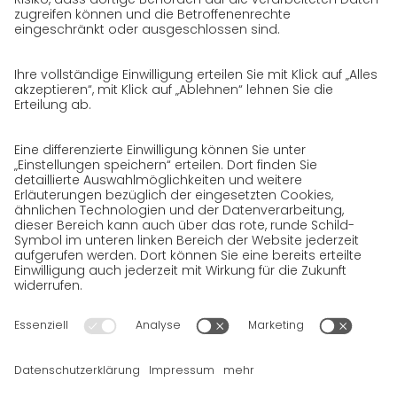
Jobs & Karriere
Initiativbewerbung bei GO!
Datenschutz
Datenschutzerklärung für Website
Datenschutzerklärung für GeschäftspartnerInnen
Datenschutzerklärung für
SendungsempfängerInnen
Datenschutzerklärung BewerberInnen
Datenschutzerklärung Webportal
Datenschutzerklärung Social Media
Datenschutzerklärung GO! App
Impressum
BGB
Datenschutz
Rechtshinweise
Cookies
Wir wollen 100 % Service bieten. Die Inhalte unserer Website, die
ausschließlich Ihrer Information dienen, wurden daher mit
größter Sorgfalt erstellt. Bitte haben Sie jedoch Verständnis
dafür, dass dieser Service nur gehalten werden kann, wenn die