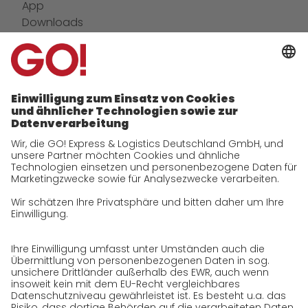
App
Downloads
Newswall
Kontakt
Unternehmen
zukunftssichere Arbeitskultur bei GO!
Daten & Fakten
Historie
CSR
Qualität
Zertifizierungen
Referenzen
Auszeichnungen
Presse
Karriere
GO! als Arbeitgeber
Arbeitsbereiche