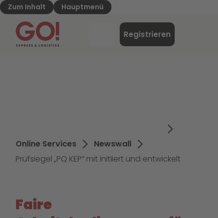
Zum Inhalt
Hauptmenü
GO! Express & Logistics - Zur Starteite
Menü
Registrieren
Login
Online Services
Newswall
Prüfsiegel „PQ KEP“ mit initiiert und entwickelt
Faire