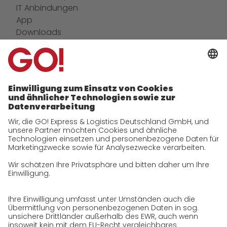
IT Anbindungen
App
Downloads
Newswall
Kontakt
Unternehmen
zukunftssichere Arbeitskultur bei GO!
Daten & Fakten
Historie
CSR
Qualität
Zertifizierungen
Referenzen
Auszeichnungen
Presse
Karriere
GO! als Arbeitgeber