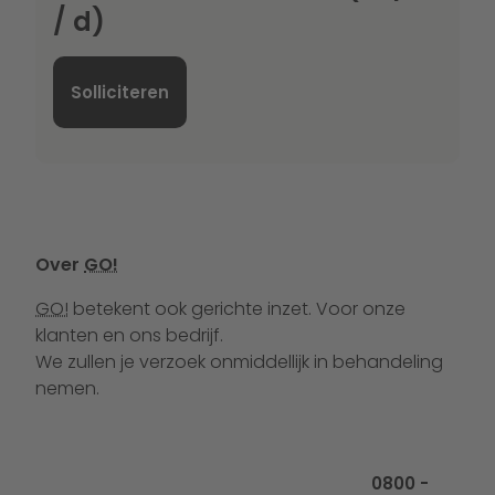
/ d)
Solliciteren
Over
GO!
GO!
betekent ook gerichte inzet. Voor onze
klanten en ons bedrijf.
We zullen je verzoek onmiddellijk in behandeling
nemen.
Bel ons op
0800 -