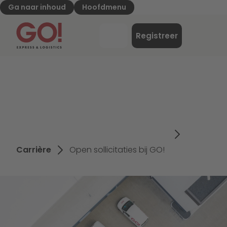
Ga naar inhoud
Hoofdmenu
GO! Express & Logistiek - naar startpagina
Menu
Registreer
Inloggen
Carrière
Open sollicitaties bij GO!