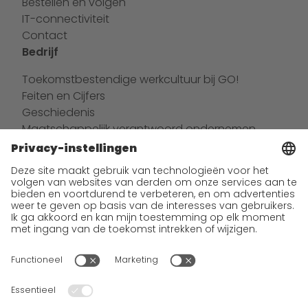
Bestellen en volgen
IT-connectiviteit
Contact
Bedrijf
Toekomstbestendige werkcultuur bij GO!
Feiten en Cijfers
Geschiedenis
Maatschappelijk verantwoord ondernemen
Nieuws
Carrière
Wij als werkgever
werkgebieden
Banen en carrières
Open sollicitaties bij GO!
Impressum
Algemene voorwaarden
Privacybeleid
Wij willen 100% service bieden. De inhoud van onze website, die