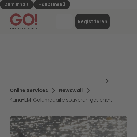
Zum Inhalt
Hauptmenü
GO! Express & Logistics - Zur Starteite
Menü
Registrieren
Login
Online Services
Newswall
Kanu-EM: Goldmedaille souverän gesichert