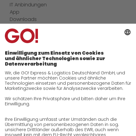
IT Anbindungen
App
Downloads
Newswall
Kontakt
Unternehmen
zukunftssichere Arbeitskultur bei GO!
Daten & Fakten
Historie
CSR
Qualität
Zertifizierungen
Referenzen
Auszeichnungen
Presse
Karriere
GO! als Arbeitgeber