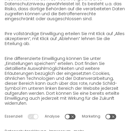
Arbeitsbereiche
Jobs & Karriere
Initiativbewerbung bei GO!
Datenschutz
Datenschutzerklärung für Website
Datenschutzerklärung für GeschäftspartnerInnen
Datenschutzerklärung für
SendungsempfängerInnen
Datenschutzerklärung BewerberInnen
Datenschutzerklärung Webportal
Datenschutzerklärung Social Media
Datenschutzerklärung GO! App
Impressum
BGB
Datenschutz
Rechtshinweise
Cookies
Wir wollen 100 % Service bieten. Die Inhalte unserer Website, die
ausschließlich Ihrer Information dienen, wurden daher mit