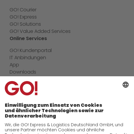
GO! Courier
GO! Express
GO! Solutions
GO! Value Added Services
Online Services
GO! Kundenportal
IT Anbindungen
App
Downloads
Newswall
Kontakt
Unternehmen
zukunftssichere Arbeitskultur bei GO!
Daten & Fakten
Historie
CSR