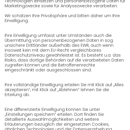
Qualität
Zertifizierungen
Referenzen
Auszeichnungen
Presse
Karriere
GO! als Arbeitgeber
Arbeitsbereiche
Jobs & Karriere
Initiativbewerbung bei GO!
Datenschutz
Datenschutzerklärung für Website
Datenschutzerklärung für GeschäftspartnerInnen
Datenschutzerklärung für
SendungsempfängerInnen
Datenschutzerklärung BewerberInnen
Datenschutzerklärung Webportal
Datenschutzerklärung Social Media